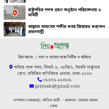
রাষ্ট্রপতির শপথ গ্রহণ অনুষ্ঠান পরিচালনায় ৬
কমিটি
আল্লামা আহমেদ শফীর কবর জিয়ারত করলেন
প্রধানমন্ত্রী
প্রিয় আলো ।। সত্য ও ন্যায়ের পক্ষে নির্ভীক ও অবিচল
গাউছে-পাক ভবন, লিফট-৬, ২৮জি/১, টয়নবি সার্কুলার
রোড, মতিঝিল বাণিজ্যিক এলাকা, ঢাকা-১০০০
০১৬৭৬-৯১৫১২১
priyoalo@gmail.com
সম্পাদক (ভারপ্রাপ্ত): আসিফ আলী
প্রকাশক: মোস্তফা কামাল
তোহা