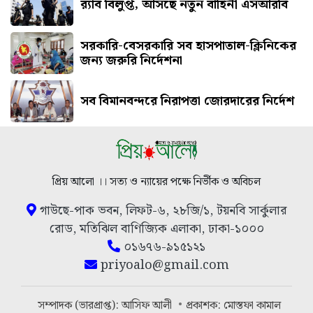
র‍্যাব বিলুপ্ত, আসছে নতুন বাহিনী এসআরবি
সরকারি-বেসরকারি সব হাসপাতাল-ক্লিনিকের
জন্য জরুরি নির্দেশনা
সব বিমানবন্দরে নিরাপত্তা জোরদারের নির্দেশ
প্রিয় আলো ।। সত্য ও ন্যায়ের পক্ষে নির্ভীক ও অবিচল
গাউছে-পাক ভবন, লিফট-৬, ২৮জি/১, টয়নবি সার্কুলার
রোড, মতিঝিল বাণিজ্যিক এলাকা, ঢাকা-১০০০
০১৬৭৬-৯১৫১২১
priyoalo@gmail.com
সম্পাদক (ভারপ্রাপ্ত): আসিফ আলী
প্রকাশক: মোস্তফা কামাল