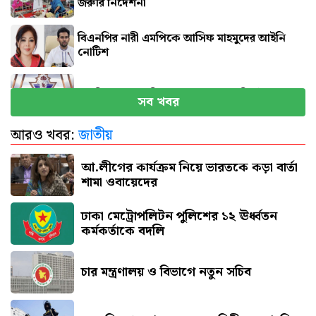
জরুরি নির্দেশনা
বিএনপির নারী এমপিকে আসিফ মাহমুদের আইনি
নোটিশ
সব বিমানবন্দরে নিরাপত্তা জোরদারের নির্দেশ
সব খবর
আরও খবর:
জাতীয়
এসএসসি পরীক্ষার ফল প্রকাশের তারিখ ঘোষণা
আ.লীগের কার্যক্রম নিয়ে ভারতকে কড়া বার্তা
শামা ওবায়েদের
ঢাকা মেট্রোপলিটন পুলিশের ১২ ঊর্ধ্বতন
কর্মকর্তাকে বদলি
চার মন্ত্রণালয় ও বিভাগে নতুন সচিব