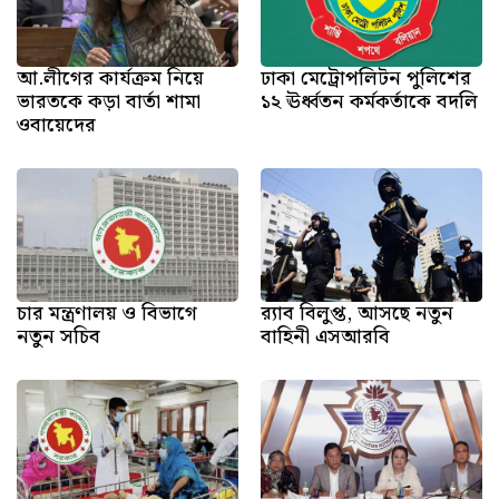
আ.লীগের কার্যক্রম নিয়ে
ঢাকা মেট্রোপলিটন পুলিশের
ভারতকে কড়া বার্তা শামা
১২ ঊর্ধ্বতন কর্মকর্তাকে বদলি
ওবায়েদের
চার মন্ত্রণালয় ও বিভাগে
র‍্যাব বিলুপ্ত, আসছে নতুন
নতুন সচিব
বাহিনী এসআরবি