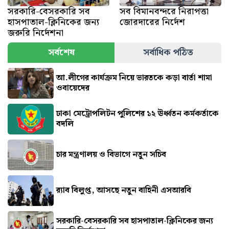
সরকারি-বেসরকারি সব
সব বিমানবন্দরে নিরাপত্তা
হাসপাতাল-ক্লিনিকের জন্য
জোরদারের নির্দেশ
জরুরি নির্দেশনা
সর্বশেষ
সর্বাধিক পঠিত
আ.লীগের কার্যক্রম নিয়ে ভারতকে কড়া বার্তা শামা
ওবায়েদের
ঢাকা মেট্রোপলিটন পুলিশের ১২ ঊর্ধ্বতন কর্মকর্তাকে
বদলি
চার মন্ত্রণালয় ও বিভাগে নতুন সচিব
র‍্যাব বিলুপ্ত, আসছে নতুন বাহিনী এসআরবি
সরকারি-বেসরকারি সব হাসপাতাল-ক্লিনিকের জন্য