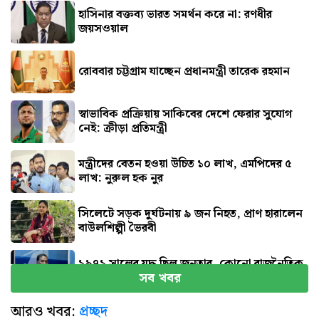
হাসিনার বক্তব্য ভারত সমর্থন করে না: রণধীর
জয়সওয়াল
রোববার চট্টগ্রাম যাচ্ছেন প্রধানমন্ত্রী তারেক রহমান
স্বাভাবিক প্রক্রিয়ায় সাকিবের দেশে ফেরার সুযোগ
নেই: ক্রীড়া প্রতিমন্ত্রী
মন্ত্রীদের বেতন হওয়া উচিত ১০ লাখ, এমপিদের ৫
লাখ: নুরুল হক নুর
সিলেটে সড়ক দুর্ঘটনায় ৯ জন নিহত, প্রাণ হারালেন
বাউলশিল্পী ভৈরবী
১৯৭১ সালের যুদ্ধ ছিল জনতার, কোনো রাজনৈতিক
সব খবর
দলের নয় : ভারপ্রাপ্ত রাষ্ট্রপতি
আরও খবর:
প্রচ্ছদ
রাষ্ট্রের গুরুত্বপূর্ণ ব্যক্তিদের নিয়ে অপপ্রচারের বিরুদ্ধে