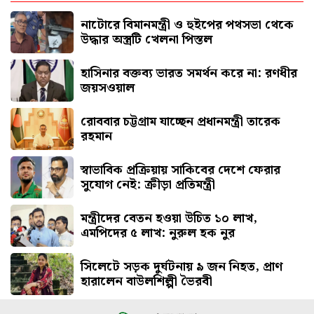
সতর্ক করল পুলিশ
নাটোরে বিমানমন্ত্রী ও হুইপের পথসভা থেকে
উদ্ধার অস্ত্রটি খেলনা পিস্তল
হাসিনার বক্তব্য ভারত সমর্থন করে না: রণধীর
জয়সওয়াল
রোববার চট্টগ্রাম যাচ্ছেন প্রধানমন্ত্রী তারেক
রহমান
স্বাভাবিক প্রক্রিয়ায় সাকিবের দেশে ফেরার
সুযোগ নেই: ক্রীড়া প্রতিমন্ত্রী
মন্ত্রীদের বেতন হওয়া উচিত ১০ লাখ,
এমপিদের ৫ লাখ: নুরুল হক নুর
সিলেটে সড়ক দুর্ঘটনায় ৯ জন নিহত, প্রাণ
হারালেন বাউলশিল্পী ভৈরবী