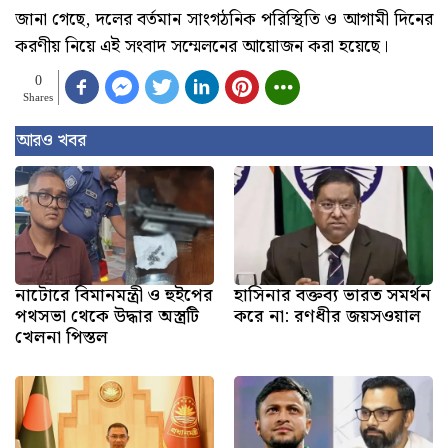
জানা গেছে, দলের বর্তমান সাংগঠনিক পরিস্থিতি ও আগামী দিনের
করণীয় নিয়ে এই সংবাদ সম্মেলনের আয়োজন করা হয়েছে।
0
Shares
আরও খবর
নাটোরে বিমানমন্ত্রী ও হুইপের
হাসিনার বক্তব্য ভারত সমর্থন
পথসভা থেকে উদ্ধার অস্ত্রটি
করে না: রণধীর জয়সওয়াল
খেলনা পিস্তল