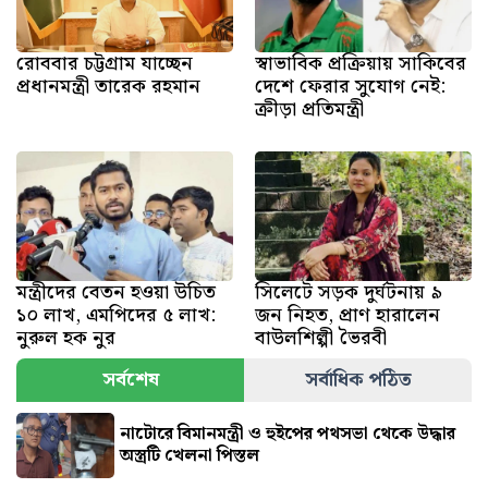
রোববার চট্টগ্রাম যাচ্ছেন
স্বাভাবিক প্রক্রিয়ায় সাকিবের
প্রধানমন্ত্রী তারেক রহমান
দেশে ফেরার সুযোগ নেই:
ক্রীড়া প্রতিমন্ত্রী
মন্ত্রীদের বেতন হওয়া উচিত
সিলেটে সড়ক দুর্ঘটনায় ৯
১০ লাখ, এমপিদের ৫ লাখ:
জন নিহত, প্রাণ হারালেন
নুরুল হক নুর
বাউলশিল্পী ভৈরবী
সর্বশেষ
সর্বাধিক পঠিত
নাটোরে বিমানমন্ত্রী ও হুইপের পথসভা থেকে উদ্ধার
অস্ত্রটি খেলনা পিস্তল