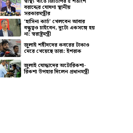
স্বাস্থ্য খাতে জিডিপির ৫ শতাংশ
বরাদ্দের ঘোষণা স্থানীয়
সরকারমন্ত্রীর
‘হাসিনা কার্ড’ খেলবেন আবার
বন্ধুত্বও চাইবেন, দুটো একসঙ্গে হয়
না: স্বরাষ্ট্রমন্ত্রী
জুলাই শহীদদের কবরের টাকাও
মেরে খেয়েছে তারা: ইশরাক
জুলাই যোদ্ধাদের অটোরিকশা-
রিকশা উপহার দিলেন প্রধানমন্ত্রী