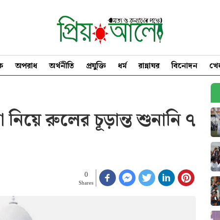
িক
অপরাধ
অর্থনীতি
প্রযুক্তি
ধর্ম
রান্নাঘর
বিনোদন
খে
 নিয়ে রুলের চূড়ান্ত শুনানি ৭
0
Shares