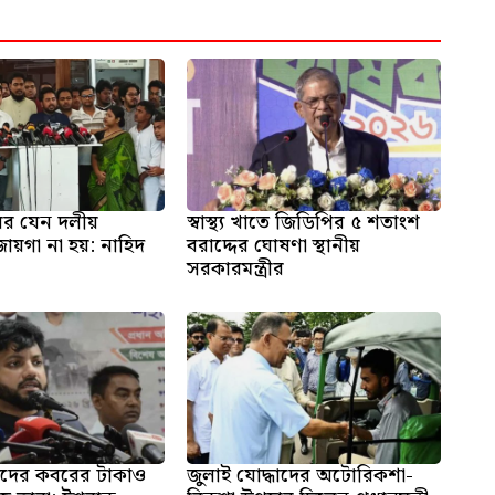
ঘর যেন দলীয়
স্বাস্থ্য খাতে জিডিপির ৫ শতাংশ
য়গা না হয়: নাহিদ
বরাদ্দের ঘোষণা স্থানীয়
সরকারমন্ত্রীর
দদের কবরের টাকাও
জুলাই যোদ্ধাদের অটোরিকশা-