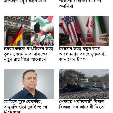
ছাড়লেন ময়ূখ রঞ্জন ঘোষ
পাসপোর্ট রিনিউ করে না:
তসলিমা
ইসরায়েলকে নাৎসিদের সঙ্গে
ইরানের সঙ্গে নতুন করে
তুলনা, জার্মান আদালতের
আলোচনায় বসছে যুক্তরাষ্ট্র,
নতুন রায় ঘিরে আলোচনা
জানালেন ট্রাম্প
জামিনে মুক্ত বেনজীর,
পেরুতে পর্যটকবাহী বিমান
অনুমতি ছাড়া দুবাই ত্যাগে
বিধ্বস্ত, সব আরোহী নিহত
নিষেধাজ্ঞা