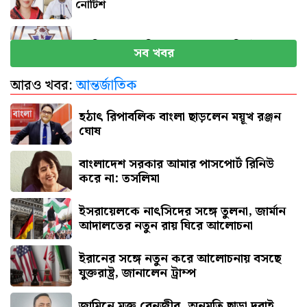
নোটিশ
সব বিমানবন্দরে নিরাপত্তা জোরদারের নির্দেশ
সব খবর
আরও খবর:
আন্তর্জাতিক
এসএসসি পরীক্ষার ফল প্রকাশের তারিখ ঘোষণা
হঠাৎ রিপাবলিক বাংলা ছাড়লেন ময়ূখ রঞ্জন
ঘোষ
বাংলাদেশ সরকার আমার পাসপোর্ট রিনিউ
করে না: তসলিমা
ইসরায়েলকে নাৎসিদের সঙ্গে তুলনা, জার্মান
আদালতের নতুন রায় ঘিরে আলোচনা
ইরানের সঙ্গে নতুন করে আলোচনায় বসছে
যুক্তরাষ্ট্র, জানালেন ট্রাম্প
জামিনে মুক্ত বেনজীর, অনুমতি ছাড়া দুবাই