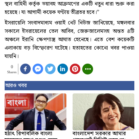
স্থল বাহিনী কর্তৃক ভয়াবহ আক্রমণের একটি নতুন ধারা শুরু করা
হয়েছে। যা আগামী কয়েক ঘণ্টায় তীব্রতর হবে।”
ইসরায়েলি সংবাদমাধ্যম ওয়াই নেট নিউজ জানিয়েছে, মঙ্গলবার
সকালে ইসরায়েলের তেল আবিব, জেরুজালেমসহ অন্তত ৪টি
অঞ্চলে ইরানি ক্ষেপণাস্ত্র আঘাত হেনেছে। এতে বেশ কয়েকটি
এলাকায় বড় বিস্ফোরণ ঘটেছে। হতাহতের কোনো খবর পাওয়া
যায়নি।
0
Shares
আরও খবর
হঠাৎ রিপাবলিক বাংলা
বাংলাদেশ সরকার আমার