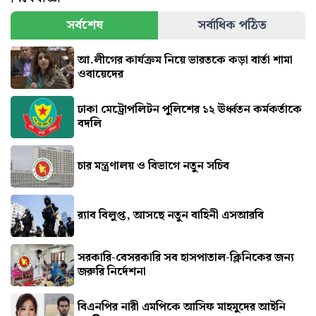
সর্বশেষ
সর্বাধিক পঠিত
আ.লীগের কার্যক্রম নিয়ে ভারতকে কড়া বার্তা শামা
ওবায়েদের
ঢাকা মেট্রোপলিটন পুলিশের ১২ ঊর্ধ্বতন কর্মকর্তাকে
বদলি
চার মন্ত্রণালয় ও বিভাগে নতুন সচিব
র‍্যাব বিলুপ্ত, আসছে নতুন বাহিনী এসআরবি
সরকারি-বেসরকারি সব হাসপাতাল-ক্লিনিকের জন্য
জরুরি নির্দেশনা
বিএনপির নারী এমপিকে আসিফ মাহমুদের আইনি