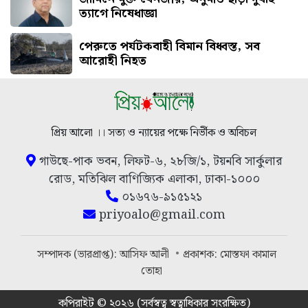
ত্যাগে নিষেধাজ্ঞা
পেরুতে পর্যটকবাহী বিমান বিধ্বস্ত, সব
আরোহী নিহত
প্রিয় আলো ।। সত্য ও ন্যায়ের পক্ষে নির্ভীক ও অবিচল
গাউছে-পাক ভবন, লিফট-৬, ২৮জি/১, টয়নবি সার্কুলার
রোড, মতিঝিল বাণিজ্যিক এলাকা, ঢাকা-১০০০
০১৬৭৬-৯১৫১২১
priyoalo@gmail.com
সম্পাদক (ভারপ্রাপ্ত): আসিফ আলী
প্রকাশক: মোস্তফা কামাল
তোহা
কপিরাইট © ২০২৬ (সর্বস্বত্ব স্বত্বাধিকার সংরক্ষিত)