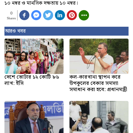
১০ নম্বর ও মানসিক দক্ষতায় ১০ নম্বর।
0
Shares
আরও খবর
দেশে ভোটার ১২ কোটি ৮৬
কল-কারখানা স্থাপন করে
লাখ: ইসি
উপকূলের বেকার সমস্যা
সমাধান করা হবে: প্রধানমন্ত্রী