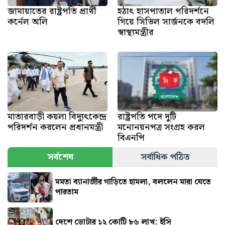
জামায়াতের রাষ্ট্রপতি প্রার্থী
হঠাৎ হাসপাতাল পরিদর্শনে
কর্নেল অলি
গিয়ে সিভিল সার্জনকে বদলি
স্বাস্থ্যমন্ত্রীর
মাতারবাড়ী কয়লা বিদ্যুৎকেন্দ্র
রাষ্ট্রপতি পদে দুটি
পরিদর্শন করলেন প্রধানমন্ত্রী
মনোনয়নপত্র সংগ্রহ করল
বিএনপি
সর্বশেষ
সর্বাধিক পঠিত
মমতা ব্যানার্জীর গাড়িতে হামলা, বললেন মারা যেতে
পারতাম
দেশে ভোটার ১২ কোটি ৮৬ লাখ: ইসি