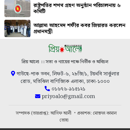
রাষ্ট্রপতির শপথ গ্রহণ অনুষ্ঠান পরিচালনায় ৬
কমিটি
আল্লামা আহমেদ শফীর কবর জিয়ারত করলেন
প্রধানমন্ত্রী
প্রিয় আলো ।। সত্য ও ন্যায়ের পক্ষে নির্ভীক ও অবিচল
গাউছে-পাক ভবন, লিফট-৬, ২৮জি/১, টয়নবি সার্কুলার
রোড, মতিঝিল বাণিজ্যিক এলাকা, ঢাকা-১০০০
০১৬৭৬-৯১৫১২১
priyoalo@gmail.com
সম্পাদক (ভারপ্রাপ্ত): আসিফ আলী
প্রকাশক: মোস্তফা কামাল
তোহা