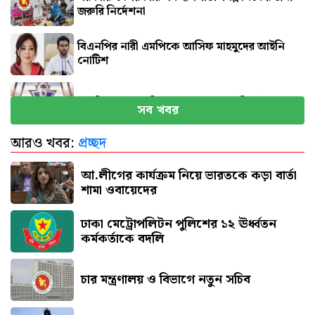
জরুরি নির্দেশনা
বিএনপির নারী এমপিকে আসিফ মাহমুদের আইনি
নোটিশ
সব বিমানবন্দরে নিরাপত্তা জোরদারের নির্দেশ
সব খবর
আরও খবর:
প্রচ্ছদ
এসএসসি পরীক্ষার ফল প্রকাশের তারিখ ঘোষণা
আ.লীগের কার্যক্রম নিয়ে ভারতকে কড়া বার্তা
শামা ওবায়েদের
ঢাকা মেট্রোপলিটন পুলিশের ১২ ঊর্ধ্বতন
কর্মকর্তাকে বদলি
চার মন্ত্রণালয় ও বিভাগে নতুন সচিব