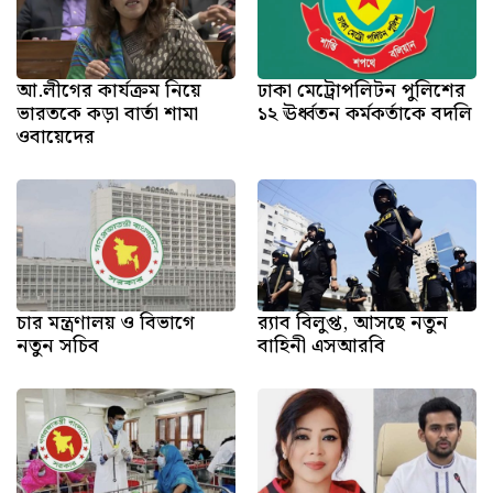
আ.লীগের কার্যক্রম নিয়ে
ঢাকা মেট্রোপলিটন পুলিশের
ভারতকে কড়া বার্তা শামা
১২ ঊর্ধ্বতন কর্মকর্তাকে বদলি
ওবায়েদের
চার মন্ত্রণালয় ও বিভাগে
র‍্যাব বিলুপ্ত, আসছে নতুন
নতুন সচিব
বাহিনী এসআরবি