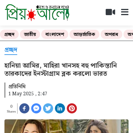
প্রচ্ছদ
জাতীয়
বাংলাদেশ
আন্তর্জাতিক
অপরাধ
অর
প্রচ্ছদ
হানিয়া আমির, মাহিরা খানসহ বহু পাকিস্তানি
তারকাদের ইনস্টাগ্রাম ব্লক করলো ভারত
প্রতিনিধি
1 May 2025 , 2:47
0
Shares