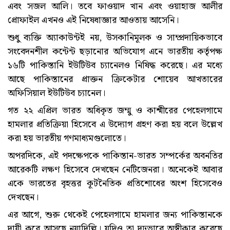
এবং সজল আলি। তবে ফাওয়াদ খান এবং ওয়াহাজ আলীর
প্রোফাইল এখনও এই নিষেধাজ্ঞার আওতায় আসেনি।
শুধু ব্যক্তি অ্যাকাউন্টই নয়, উসকানিমূলক ও সাম্প্রদায়িকভাবে
সংবেদনশীল কন্টেন্ট ছড়ানোর অভিযোগ এনে ভারতীয় কর্তৃপক্ষ
১৬টি পাকিস্তানি ইউটিউব চ্যানেলও নিষিদ্ধ করেছে। এর মধ্যে
আছে পাকিস্তানের প্রাক্তন ক্রিকেটার শোয়েব আখতারের
অফিসিয়াল ইউটিউব চ্যানেল।
গত ২২ এপ্রিল ভারত অধিকৃত জম্মু ও কাশ্মীরের পেহেলগামে
হামলার প্রতিক্রিয়া হিসেবে এ উদ্যোগ গ্রহণ করা হয় বলে উল্লেখ
করা হয় ভারতীয় গণমাধ্যমগুলোতে।
অপরদিকে, এই পদক্ষেপকে পাকিস্তান-ভারত সম্পর্কের অবনতির
আরেকটি লক্ষণ হিসেবে দেখছেন নেটিজেনরা। অনেকেই আবার
একে ভারতের বৃহত্তর কূটনৈতিক প্রতিশোধের অংশ হিসেবেও
দেখছেন।
এর আগে, শুরু থেকেই পেহেলগামে হামলার জন্য পাকিস্তানকে
দায়ী করে আসছে নয়াদিল্লি। যদিও তা দৃঢ়ভাবে অস্বীকার করেছে