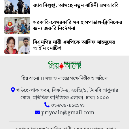
র‍্যাব বিলুপ্ত, আসছে নতুন বাহিনী এসআরবি
সরকারি-বেসরকারি সব হাসপাতাল-ক্লিনিকের
জন্য জরুরি নির্দেশনা
বিএনপির নারী এমপিকে আসিফ মাহমুদের
আইনি নোটিশ
প্রিয় আলো ।। সত্য ও ন্যায়ের পক্ষে নির্ভীক ও অবিচল
গাউছে-পাক ভবন, লিফট-৬, ২৮জি/১, টয়নবি সার্কুলার
রোড, মতিঝিল বাণিজ্যিক এলাকা, ঢাকা-১০০০
০১৬৭৬-৯১৫১২১
priyoalo@gmail.com