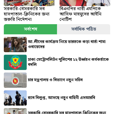
সরকারি-বেসরকারি সব
বিএনপির নারী এমপিকে
হাসপাতাল-ক্লিনিকের জন্য
আসিফ মাহমুদের আইনি
জরুরি নির্দেশনা
নোটিশ
সর্বশেষ
সর্বাধিক পঠিত
আ.লীগের কার্যক্রম নিয়ে ভারতকে কড়া বার্তা শামা
ওবায়েদের
ঢাকা মেট্রোপলিটন পুলিশের ১২ ঊর্ধ্বতন কর্মকর্তাকে
বদলি
চার মন্ত্রণালয় ও বিভাগে নতুন সচিব
র‍্যাব বিলুপ্ত, আসছে নতুন বাহিনী এসআরবি
সরকারি-বেসরকারি সব হাসপাতাল-ক্লিনিকের জন্য