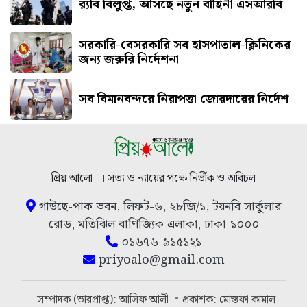
র‍্যাব বিলুপ্ত, আসছে নতুন বাহিনী এসআরবি
সরকারি-বেসরকারি সব হাসপাতাল-ক্লিনিকের
জন্য জরুরি নির্দেশনা
সব বিমানবন্দরে নিরাপত্তা জোরদারের নির্দেশ
প্রিয় আলো ।। সত্য ও ন্যায়ের পক্ষে নির্ভীক ও অবিচল
গাউছে-পাক ভবন, লিফট-৬, ২৮জি/১, টয়নবি সার্কুলার
রোড, মতিঝিল বাণিজ্যিক এলাকা, ঢাকা-১০০০
০১৬৭৬-৯১৫১২১
priyoalo@gmail.com
সম্পাদক (ভারপ্রাপ্ত): আসিফ আলী
প্রকাশক: মোস্তফা কামাল