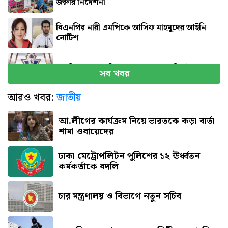
জরুরি নির্দেশনা
বিএনপির নারী এমপিকে আসিফ মাহমুদের আইনি
নোটিশ
সব বিমানবন্দরে নিরাপত্তা জোরদারের নির্দেশ
সব খবর
আরও খবর:
জাতীয়
এসএসসি পরীক্ষার ফল প্রকাশের তারিখ ঘোষণা
আ.লীগের কার্যক্রম নিয়ে ভারতকে কড়া বার্তা
শামা ওবায়েদের
ঢাকা মেট্রোপলিটন পুলিশের ১২ ঊর্ধ্বতন
কর্মকর্তাকে বদলি
চার মন্ত্রণালয় ও বিভাগে নতুন সচিব