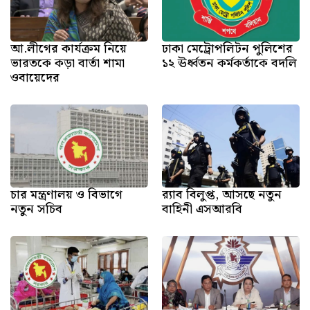
আ.লীগের কার্যক্রম নিয়ে
ঢাকা মেট্রোপলিটন পুলিশের
ভারতকে কড়া বার্তা শামা
১২ ঊর্ধ্বতন কর্মকর্তাকে বদলি
ওবায়েদের
চার মন্ত্রণালয় ও বিভাগে
র‍্যাব বিলুপ্ত, আসছে নতুন
নতুন সচিব
বাহিনী এসআরবি