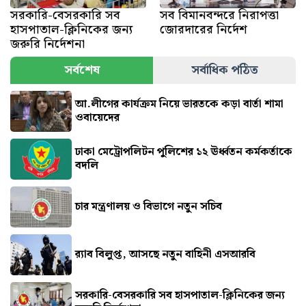
সরকারি-বেসরকারি সব
সব বিমানবন্দরে নিরাপত্তা
হাসপাতাল-ক্লিনিকের জন্য
জোরদারের নির্দেশ
জরুরি নির্দেশনা
সর্বশেষ
সর্বাধিক পঠিত
আ.লীগের কার্যক্রম নিয়ে ভারতকে কড়া বার্তা শামা
ওবায়েদের
ঢাকা মেট্রোপলিটন পুলিশের ১২ ঊর্ধ্বতন কর্মকর্তাকে
বদলি
চার মন্ত্রণালয় ও বিভাগে নতুন সচিব
র‍্যাব বিলুপ্ত, আসছে নতুন বাহিনী এসআরবি
সরকারি-বেসরকারি সব হাসপাতাল-ক্লিনিকের জন্য