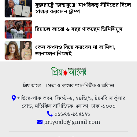
যুক্তরাষ্ট্রে ‘জন্মসূত্রে’ নাগরিকত্ব সীমিতের বিলে
স্বাক্ষর করলেন ট্রাম্প
রিয়ালে আরো ৬ বছর থাকছেন ভিনিসিয়ুস
কেন কখনও বিয়ে করবেন না আমিশা,
জানালেন নিজেই
প্রিয় আলো ।। সত্য ও ন্যায়ের পক্ষে নির্ভীক ও অবিচল
গাউছে-পাক ভবন, লিফট-৬, ২৮জি/১, টয়নবি সার্কুলার
রোড, মতিঝিল বাণিজ্যিক এলাকা, ঢাকা-১০০০
০১৬৭৬-৯১৫১২১
priyoalo@gmail.com