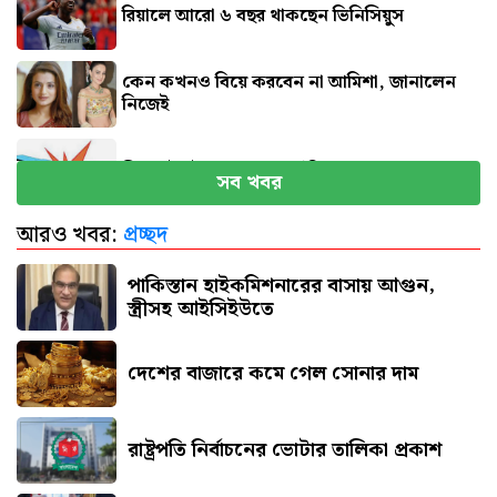
রিয়ালে আরো ৬ বছর থাকছেন ভিনিসিয়ুস
কেন কখনও বিয়ে করবেন না আমিশা, জানালেন
নিজেই
সিলেটে দুই বাসের সংঘর্ষে নিহত ৮
সব খবর
আরও খবর:
প্রচ্ছদ
বগুড়ায় বাসচাপায় প্রাণ গেল ৬
পাকিস্তান হাইকমিশনারের বাসায় আগুন,
স্ত্রীসহ আইসিইউতে
দেশের বাজারে কমে গেল সোনার দাম
রাষ্ট্রপতি নির্বাচনের ভোটার তালিকা প্রকাশ