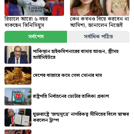
রিয়ালে আরো ৬ বছর
কেন কখনও বিয়ে করবেন না
থাকছেন ভিনিসিয়ুস
আমিশা, জানালেন নিজেই
সর্বশেষ
সর্বাধিক পঠিত
পাকিস্তান হাইকমিশনারের বাসায় আগুন, স্ত্রীসহ
আইসিইউতে
দেশের বাজারে কমে গেল সোনার দাম
রাষ্ট্রপতি নির্বাচনের ভোটার তালিকা প্রকাশ
যুক্তরাষ্ট্রে ‘জন্মসূত্রে’ নাগরিকত্ব সীমিতের বিলে স্বাক্ষর
করলেন ট্রাম্প