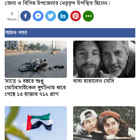
জেলা ও বিভিন্ন উপজেলার নেতৃবৃন্দ উপস্থিত ছিলেন।
0
Shares
আরও খবর
সাড়ে ৬ বছরে শুধু
বাবা হারালেন মেসি
মোটরসাইকেল দুর্ঘটনায় ঝরে
গেছে ১৫ হাজার ৭১২ প্রাণ