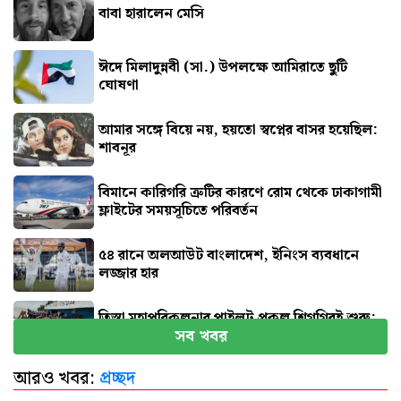
বাবা হারালেন মেসি
ঈদে মিলাদুন্নবী (সা.) উপলক্ষে আমিরাতে ছুটি
ঘোষণা
আমার সঙ্গে বিয়ে নয়, হয়তো স্বপ্নের বাসর হয়েছিল:
শাবনূর
বিমানে কারিগরি ত্রুটির কারণে রোম থেকে ঢাকাগামী
ফ্লাইটের সময়সূচিতে পরিবর্তন
৫৪ রানে অলআউট বাংলাদেশ, ইনিংস ব্যবধানে
লজ্জার হার
তিস্তা মহাপরিকল্পনার পাইলট প্রকল্প শিগগিরই শুরু:
সব খবর
প্রতিমন্ত্রী
আরও খবর:
প্রচ্ছদ
জুলাই জাদুঘর যেন দলীয় ইতিহাসের জায়গা না হয়:
নাহিদ