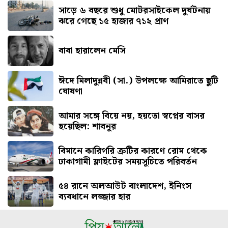
সাড়ে ৬ বছরে শুধু মোটরসাইকেল দুর্ঘটনায়
ঝরে গেছে ১৫ হাজার ৭১২ প্রাণ
বাবা হারালেন মেসি
ঈদে মিলাদুন্নবী (সা.) উপলক্ষে আমিরাতে ছুটি
ঘোষণা
আমার সঙ্গে বিয়ে নয়, হয়তো স্বপ্নের বাসর
হয়েছিল: শাবনূর
বিমানে কারিগরি ত্রুটির কারণে রোম থেকে
ঢাকাগামী ফ্লাইটের সময়সূচিতে পরিবর্তন
৫৪ রানে অলআউট বাংলাদেশ, ইনিংস
ব্যবধানে লজ্জার হার