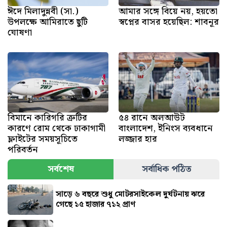
ঈদে মিলাদুন্নবী (সা.)
আমার সঙ্গে বিয়ে নয়, হয়তো
উপলক্ষে আমিরাতে ছুটি
স্বপ্নের বাসর হয়েছিল: শাবনূর
ঘোষণা
বিমানে কারিগরি ত্রুটির
৫৪ রানে অলআউট
কারণে রোম থেকে ঢাকাগামী
বাংলাদেশ, ইনিংস ব্যবধানে
ফ্লাইটের সময়সূচিতে
লজ্জার হার
পরিবর্তন
সর্বশেষ
সর্বাধিক পঠিত
সাড়ে ৬ বছরে শুধু মোটরসাইকেল দুর্ঘটনায় ঝরে
গেছে ১৫ হাজার ৭১২ প্রাণ