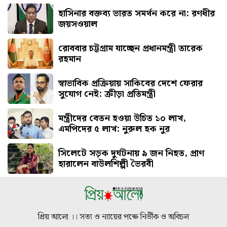
হাসিনার বক্তব্য ভারত সমর্থন করে না: রণধীর
জয়সওয়াল
রোববার চট্টগ্রাম যাচ্ছেন প্রধানমন্ত্রী তারেক
রহমান
স্বাভাবিক প্রক্রিয়ায় সাকিবের দেশে ফেরার
সুযোগ নেই: ক্রীড়া প্রতিমন্ত্রী
মন্ত্রীদের বেতন হওয়া উচিত ১০ লাখ,
এমপিদের ৫ লাখ: নুরুল হক নুর
সিলেটে সড়ক দুর্ঘটনায় ৯ জন নিহত, প্রাণ
হারালেন বাউলশিল্পী ভৈরবী
প্রিয় আলো ।। সত্য ও ন্যায়ের পক্ষে নির্ভীক ও অবিচল