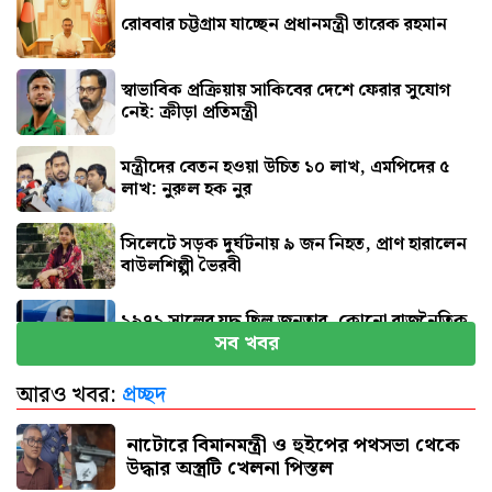
রোববার চট্টগ্রাম যাচ্ছেন প্রধানমন্ত্রী তারেক রহমান
স্বাভাবিক প্রক্রিয়ায় সাকিবের দেশে ফেরার সুযোগ
নেই: ক্রীড়া প্রতিমন্ত্রী
মন্ত্রীদের বেতন হওয়া উচিত ১০ লাখ, এমপিদের ৫
লাখ: নুরুল হক নুর
সিলেটে সড়ক দুর্ঘটনায় ৯ জন নিহত, প্রাণ হারালেন
বাউলশিল্পী ভৈরবী
১৯৭১ সালের যুদ্ধ ছিল জনতার, কোনো রাজনৈতিক
সব খবর
দলের নয় : ভারপ্রাপ্ত রাষ্ট্রপতি
আরও খবর:
প্রচ্ছদ
রাষ্ট্রের গুরুত্বপূর্ণ ব্যক্তিদের নিয়ে অপপ্রচারের বিরুদ্ধে
সতর্ক করল পুলিশ
নাটোরে বিমানমন্ত্রী ও হুইপের পথসভা থেকে
উদ্ধার অস্ত্রটি খেলনা পিস্তল