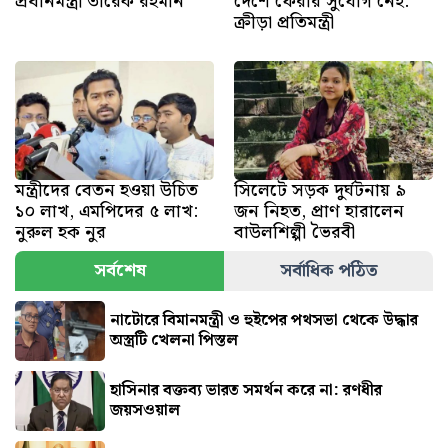
প্রধানমন্ত্রী তারেক রহমান
দেশে ফেরার সুযোগ নেই:
ক্রীড়া প্রতিমন্ত্রী
মন্ত্রীদের বেতন হওয়া উচিত
সিলেটে সড়ক দুর্ঘটনায় ৯
১০ লাখ, এমপিদের ৫ লাখ:
জন নিহত, প্রাণ হারালেন
নুরুল হক নুর
বাউলশিল্পী ভৈরবী
সর্বশেষ
সর্বাধিক পঠিত
নাটোরে বিমানমন্ত্রী ও হুইপের পথসভা থেকে উদ্ধার
অস্ত্রটি খেলনা পিস্তল
হাসিনার বক্তব্য ভারত সমর্থন করে না: রণধীর
জয়সওয়াল