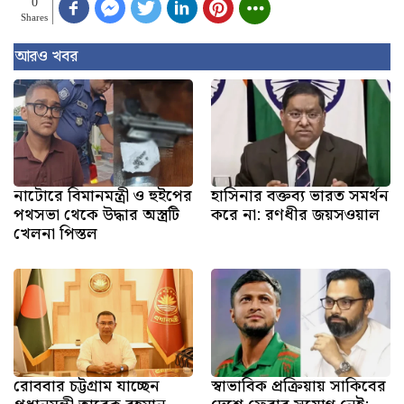
0
Shares
আরও খবর
নাটোরে বিমানমন্ত্রী ও হুইপের
হাসিনার বক্তব্য ভারত সমর্থন
পথসভা থেকে উদ্ধার অস্ত্রটি
করে না: রণধীর জয়সওয়াল
খেলনা পিস্তল
রোববার চট্টগ্রাম যাচ্ছেন
স্বাভাবিক প্রক্রিয়ায় সাকিবের