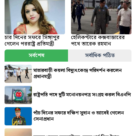
চার দিনের সফরে সিঙ্গাপুর
হেলিকপ্টারে কক্সবাজারের
গেলেন পররাষ্ট্র প্রতিমন্ত্রী
পথে তারেক রহমান
সর্বশেষ
সর্বাধিক পঠিত
মাতারবাড়ী কয়লা বিদ্যুৎকেন্দ্র পরিদর্শন করলেন
প্রধানমন্ত্রী
রাষ্ট্রপতি পদে দুটি মনোনয়নপত্র সংগ্রহ করল বিএনপি
পাঁচ দিনের সফরে দক্ষিণ সুদান ও আবেই গেলেন
সেনাপ্রধান