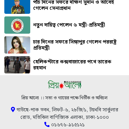
পাঁচ দিনের সফরে দক্ষিণ সুদান ও আবেই
গেলেন সেনাপ্রধান
নতুন দায়িত্ব পেলেন ৬ মন্ত্রী-প্রতিমন্ত্রী
চার দিনের সফরে সিঙ্গাপুর গেলেন পররাষ্ট্র
প্রতিমন্ত্রী
হেলিকপ্টারে কক্সবাজারের পথে তারেক
রহমান
প্রিয় আলো ।। সত্য ও ন্যায়ের পক্ষে নির্ভীক ও অবিচল
গাউছে-পাক ভবন, লিফট-৬, ২৮জি/১, টয়নবি সার্কুলার
রোড, মতিঝিল বাণিজ্যিক এলাকা, ঢাকা-১০০০
০১৬৭৬-৯১৫১২১