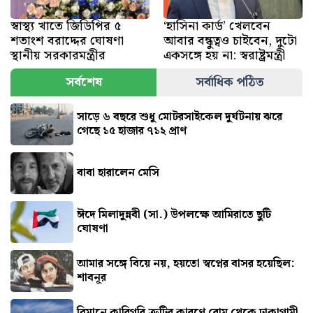
স্বাস্থ্য খাতে জিডিপির ৫
‘হাসিনা কার্ড’ খেলবেন
শতাংশ বরাদ্দের ঘোষণা
আবার বন্ধুত্বও চাইবেন, দুটো
স্থানীয় সরকারমন্ত্রীর
একসঙ্গে হয় না: স্বরাষ্ট্রমন্ত্রী
সর্বশেষ
সর্বাধিক পঠিত
সাড়ে ৬ বছরে শুধু মোটরসাইকেল দুর্ঘটনায় ঝরে
গেছে ১৫ হাজার ৭১২ প্রাণ
বাবা হারালেন মেসি
ঈদে মিলাদুন্নবী (সা.) উপলক্ষে আমিরাতে ছুটি
ঘোষণা
আমার সঙ্গে বিয়ে নয়, হয়তো স্বপ্নের বাসর হয়েছিল:
শাবনূর
বিমানে কারিগরি ত্রুটির কারণে রোম থেকে ঢাকাগামী