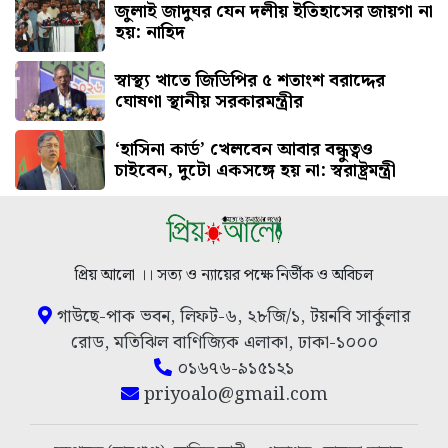
জুলাই জাদুঘর যেন দলীয় ইতিহাসের জায়গা না
হয়: নাহিদ
স্বাস্থ্য খাতে জিডিপির ৫ শতাংশ বরাদ্দের
ঘোষণা স্থানীয় সরকারমন্ত্রীর
‘হাসিনা কার্ড’ খেলবেন আবার বন্ধুত্বও
চাইবেন, দুটো একসঙ্গে হয় না: স্বরাষ্ট্রমন্ত্রী
প্রিয় আলো ।। সত্য ও ন্যায়ের পক্ষে নির্ভীক ও অবিচল
গাউছে-পাক ভবন, লিফট-৬, ২৮জি/১, টয়নবি সার্কুলার
রোড, মতিঝিল বাণিজ্যিক এলাকা, ঢাকা-১০০০
০১৬৭৬-৯১৫১২১
priyoalo@gmail.com