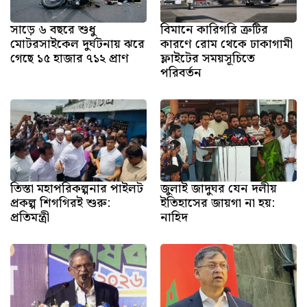
সাড়ে ৬ বছরে শুধু
বিমানে কারিগরি ত্রুটির
মোটরসাইকেল দুর্ঘটনায় ঝরে
কারণে রোম থেকে ঢাকাগামী
গেছে ১৫ হাজার ৭১২ প্রাণ
ফ্লাইটের সময়সূচিতে
পরিবর্তন
তিস্তা মহাপরিকল্পনার পাইলট
জুলাই জাদুঘর যেন দলীয়
প্রকল্প শিগগিরই শুরু:
ইতিহাসের জায়গা না হয়:
প্রতিমন্ত্রী
নাহিদ