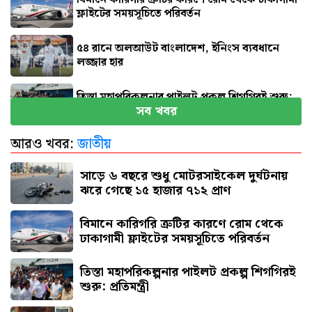
ফ্লাইটের সময়সূচিতে পরিবর্তন
৫৪ রানে অলআউট বাংলাদেশ, ইনিংস ব্যবধানে
লজ্জার হার
তিস্তা মহাপরিকল্পনার পাইলট প্রকল্প শিগগিরই শুরু:
সব খবর
প্রতিমন্ত্রী
আরও খবর:
জাতীয়
জুলাই জাদুঘর যেন দলীয় ইতিহাসের জায়গা না হয়:
নাহিদ
সাড়ে ৬ বছরে শুধু মোটরসাইকেল দুর্ঘটনায়
ঝরে গেছে ১৫ হাজার ৭১২ প্রাণ
বিমানে কারিগরি ত্রুটির কারণে রোম থেকে
ঢাকাগামী ফ্লাইটের সময়সূচিতে পরিবর্তন
তিস্তা মহাপরিকল্পনার পাইলট প্রকল্প শিগগিরই
শুরু: প্রতিমন্ত্রী