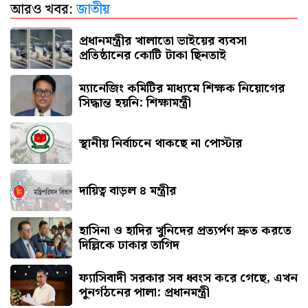
আরও খবর:
জাতীয়
সবশেষ মামলায় জামিন পেলেন বিচারপতি খায়রুল
হক, মুক্তিতে বাধা নেই
প্রধানমন্ত্রীর খালাতো ভাইয়ের ব্যবসা
প্রতিষ্ঠানের কোটি টাকা ছিনতাই
ম্যানেজিং কমিটির মাধ্যমে শিক্ষক নিয়োগের
সিদ্ধান্ত হয়নি: শিক্ষামন্ত্রী
স্থানীয় নির্বাচনে থাকছে না পোস্টার
দায়িত্ব বাড়ল ৪ মন্ত্রীর
হাসিনা ও হাদির খুনিদের প্রত্যর্পণ দ্রুত করতে
দিল্লিকে ঢাকার তাগিদ
ফ্যাসিবাদী সরকার সব ধ্বংস করে গেছে, এখন
পুনর্গঠনের পালা: প্রধানমন্ত্রী