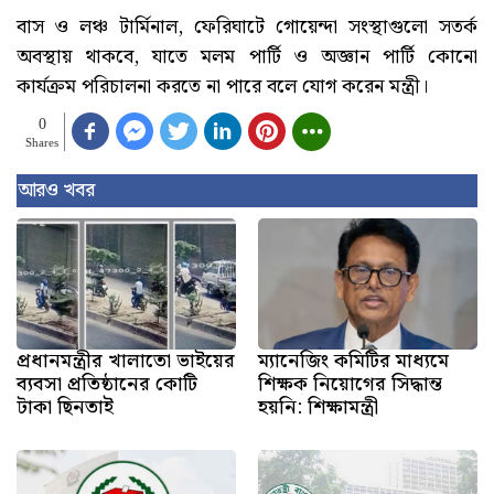
বাস ও লঞ্চ টার্মিনাল, ফেরিঘাটে গোয়েন্দা সংস্থাগুলো সতর্ক
অবস্থায় থাকবে, যাতে মলম পার্টি ও অজ্ঞান পার্টি কোনো
কার্যক্রম পরিচালনা করতে না পারে বলে যোগ করেন মন্ত্রী।
0
Shares
আরও খবর
প্রধানমন্ত্রীর খালাতো ভাইয়ের
ম্যানেজিং কমিটির মাধ্যমে
ব্যবসা প্রতিষ্ঠানের কোটি
শিক্ষক নিয়োগের সিদ্ধান্ত
টাকা ছিনতাই
হয়নি: শিক্ষামন্ত্রী