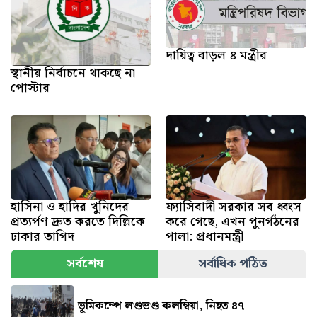
দায়িত্ব বাড়ল ৪ মন্ত্রীর
স্থানীয় নির্বাচনে থাকছে না
পোস্টার
হাসিনা ও হাদির খুনিদের
ফ্যাসিবাদী সরকার সব ধ্বংস
প্রত্যর্পণ দ্রুত করতে দিল্লিকে
করে গেছে, এখন পুনর্গঠনের
ঢাকার তাগিদ
পালা: প্রধানমন্ত্রী
সর্বশেষ
সর্বাধিক পঠিত
ভূমিকম্পে লণ্ডভণ্ড কলম্বিয়া, নিহত ৪৭