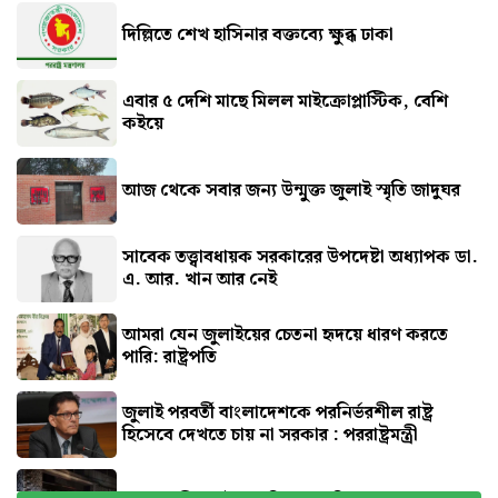
দিল্লিতে শেখ হাসিনার বক্তব্যে ক্ষুব্ধ ঢাকা
এবার ৫ দেশি মাছে মিলল মাইক্রোপ্লাস্টিক, বেশি
কইয়ে
আজ থেকে সবার জন্য উন্মুক্ত জুলাই স্মৃতি জাদুঘর
সাবেক তত্ত্বাবধায়ক সরকারের উপদেষ্টা অধ্যাপক ডা.
এ. আর. খান আর নেই
আমরা যেন জুলাইয়ের চেতনা হৃদয়ে ধারণ করতে
পারি: রাষ্ট্রপতি
জুলাই পরবর্তী বাংলাদেশকে পরনির্ভরশীল রাষ্ট্র
হিসেবে দেখতে চায় না সরকার : পররাষ্ট্রমন্ত্রী