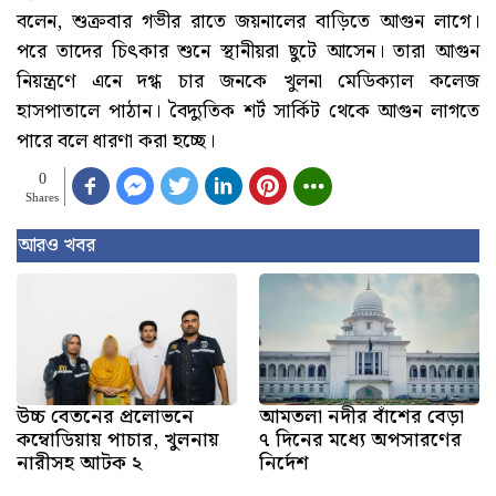
বলেন, শুক্রবার গভীর রাতে জয়নালের বাড়িতে আগুন লাগে।
পরে তাদের চিৎকার শুনে স্থানীয়রা ছুটে আসেন। তারা আগুন
নিয়ন্ত্রণে এনে দগ্ধ চার জনকে খুলনা মেডিক‌্যাল কলেজ
হাসপাতালে পাঠান। বৈদ্যুতিক শর্ট সার্কিট থেকে আগুন লাগতে
পারে বলে ধারণা করা হচ্ছে।
0
Shares
আরও খবর
উচ্চ বেতনের প্রলোভনে
আমতলা নদীর বাঁশের বেড়া
কম্বোডিয়ায় পাচার, খুলনায়
৭ দিনের মধ্যে অপসারণের
নারীসহ আটক ২
নির্দেশ