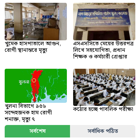
খুমেক হাসপাতালে আগুন,
এসএসসিতে মেয়ের উত্তরপত্র
রোগী স্থানান্তরে মৃত্যু
লিখে সহযোগিতা, প্রধান
শিক্ষক ও কর্মচারী গ্রেপ্তার
খুলনা বিভাগে ৯৫৬
কঠোর হচ্ছে পাবলিক পরীক্ষা
সন্দেহজনক হাম রোগী
শনাক্ত, মৃত্যু ৭
সর্বশেষ
সর্বাধিক পঠিত