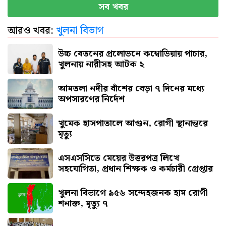
মাগুরায় ক্রিকেটার সাকিবের বাড়িতে হামলা
সব খবর
আরও খবর:
খুলনা বিভাগ
নতুন দায়িত্বে প্রতিমন্ত্রী ববি হাজ্জাজ
উচ্চ বেতনের প্রলোভনে কম্বোডিয়ায় পাচার,
খুলনায় নারীসহ আটক ২
আমতলা নদীর বাঁশের বেড়া ৭ দিনের মধ্যে
অপসারণের নির্দেশ
খুমেক হাসপাতালে আগুন, রোগী স্থানান্তরে
মৃত্যু
এসএসসিতে মেয়ের উত্তরপত্র লিখে
সহযোগিতা, প্রধান শিক্ষক ও কর্মচারী গ্রেপ্তার
খুলনা বিভাগে ৯৫৬ সন্দেহজনক হাম রোগী
শনাক্ত, মৃত্যু ৭