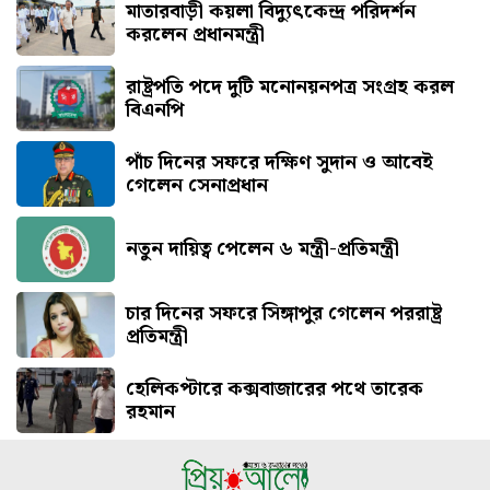
মাতারবাড়ী কয়লা বিদ্যুৎকেন্দ্র পরিদর্শন
করলেন প্রধানমন্ত্রী
রাষ্ট্রপতি পদে দুটি মনোনয়নপত্র সংগ্রহ করল
বিএনপি
পাঁচ দিনের সফরে দক্ষিণ সুদান ও আবেই
গেলেন সেনাপ্রধান
নতুন দায়িত্ব পেলেন ৬ মন্ত্রী-প্রতিমন্ত্রী
চার দিনের সফরে সিঙ্গাপুর গেলেন পররাষ্ট্র
প্রতিমন্ত্রী
হেলিকপ্টারে কক্সবাজারের পথে তারেক
রহমান