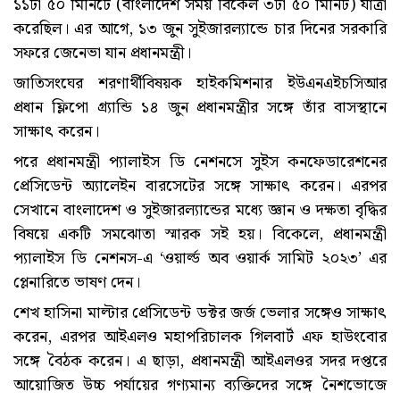
১১টা ৫০ মিনিটে (বাংলাদেশ সময় বিকেল ৩টা ৫০ মিনিট) যাত্রা
করেছিল। এর আগে, ১৩ জুন সুইজারল্যান্ডে চার দিনের সরকারি
সফরে জেনেভা যান প্রধানমন্ত্রী।
জাতিসংঘের শরণার্থীবিষয়ক হাইকমিশনার ইউএনএইচসিআর
প্রধান ফ্লিপো গ্র্যান্ডি ১৪ জুন প্রধানমন্ত্রীর সঙ্গে তাঁর বাসস্থানে
সাক্ষাৎ করেন।
পরে প্রধানমন্ত্রী প্যালাইস ডি নেশনসে সুইস কনফেডারেশনের
প্রেসিডেন্ট অ্যালেইন বারসেটের সঙ্গে সাক্ষাৎ করেন। এরপর
সেখানে বাংলাদেশ ও সুইজারল্যান্ডের মধ্যে জ্ঞান ও দক্ষতা বৃদ্ধির
বিষয়ে একটি সমঝোতা স্মারক সই হয়। বিকেলে, প্রধানমন্ত্রী
প্যালাইস ডি নেশনস-এ ‘ওয়ার্ল্ড অব ওয়ার্ক সামিট ২০২৩’ এর
প্লেনারিতে ভাষণ দেন।
শেখ হাসিনা মাল্টার প্রেসিডেন্ট ডক্টর জর্জ ভেলার সঙ্গেও সাক্ষাৎ
করেন, এরপর আইএলও মহাপরিচালক গিলবার্ট এফ হাউংবোর
সঙ্গে বৈঠক করেন। এ ছাড়া, প্রধানমন্ত্রী আইএলওর সদর দপ্তরে
আয়োজিত উচ্চ পর্যায়ের গণ্যমান্য ব্যক্তিদের সঙ্গে নৈশভোজে