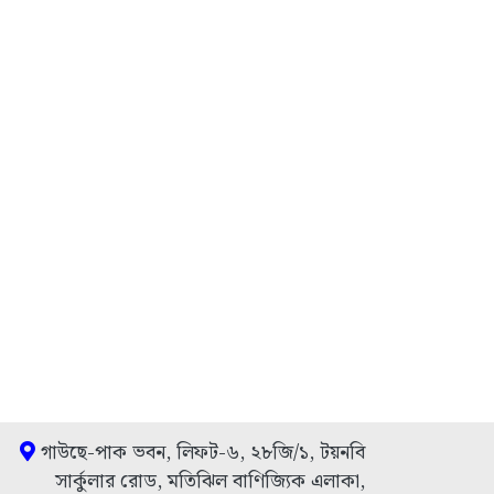
গাউছে-পাক ভবন, লিফট-৬, ২৮জি/১, টয়নবি
সার্কুলার রোড, মতিঝিল বাণিজ্যিক এলাকা,