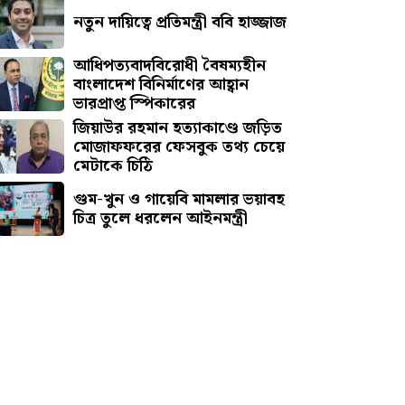
নতুন দায়িত্বে প্রতিমন্ত্রী ববি হাজ্জাজ
আধিপত্যবাদবিরোধী বৈষম্যহীন
বাংলাদেশ বিনির্মাণের আহ্বান
ভারপ্রাপ্ত স্পিকারের
জিয়াউর রহমান হত্যাকাণ্ডে জড়িত
মোজাফফরের ফেসবুক তথ্য চেয়ে
মেটাকে চিঠি
গুম-খুন ও গায়েবি মামলার ভয়াবহ
চিত্র তুলে ধরলেন আইনমন্ত্রী