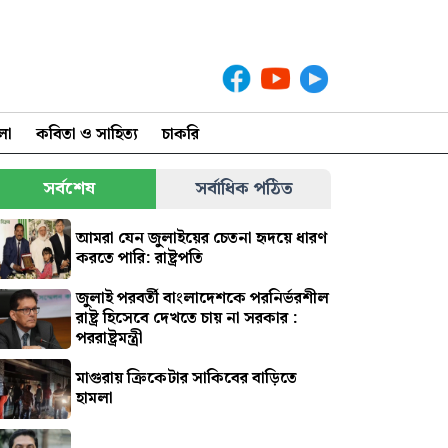
লা
কবিতা ও সাহিত্য
চাকরি
সর্বশেষ
সর্বাধিক পঠিত
আমরা যেন জুলাইয়ের চেতনা হৃদয়ে ধারণ
করতে পারি: রাষ্ট্রপতি
জুলাই পরবর্তী বাংলাদেশকে পরনির্ভরশীল
রাষ্ট্র হিসেবে দেখতে চায় না সরকার :
পররাষ্ট্রমন্ত্রী
মাগুরায় ক্রিকেটার সাকিবের বাড়িতে
হামলা