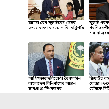
আমরা যেন জুলাইয়ের চেতনা
জুলাই পরবর
হৃদয়ে ধারণ করতে পারি: রাষ্ট্রপতি
পরনির্ভরশীল
চায় না সরকার 
আধিপত্যবাদবিরোধী বৈষম্যহীন
জিয়াউর রহম
বাংলাদেশ বিনির্মাণের আহ্বান
মোজাফফরের
ভারপ্রাপ্ত স্পিকারের
মেটাকে চিঠ