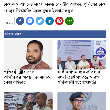
ঢাকা-২০ আসনের সংসদ সদস্য বেনজীর আহমদ, পুলিশের ঢাকা
রেঞ্জের ডিআইজি সৈয়দ নুরুল ইসলাম প্রমুখ।
0
Shares
আরও খবর
প্রতিবন্ধী স্ত্রীর সঙ্গে
স্বাধীন গণমাধ্যম প্রতিষ্ঠার
আপত্তিকর অবস্থা, জামায়াত
মধ্য দিয়েই গণতন্ত্র আরও
নেতা বহিষ্কার
শক্তিশালী হয়: তথ্যমন্ত্রী