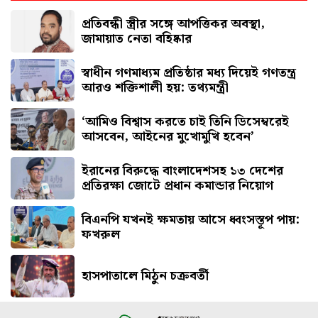
পিএসসিতে একসঙ্গে ৪ নতুন সদস্য নিয়োগ
প্রতিবন্ধী স্ত্রীর সঙ্গে আপত্তিকর অবস্থা,
জামায়াত নেতা বহিষ্কার
স্বাধীন গণমাধ্যম প্রতিষ্ঠার মধ্য দিয়েই গণতন্ত্র
আরও শক্তিশালী হয়: তথ্যমন্ত্রী
‘আমিও বিশ্বাস করতে চাই তিনি ডিসেম্বরেই
আসবেন, আইনের মুখোমুখি হবেন’
ইরানের বিরুদ্ধে বাংলাদেশসহ ১৩ দেশের
প্রতিরক্ষা জোটে প্রধান কমান্ডার নিয়োগ
বিএনপি যখনই ক্ষমতায় আসে ধ্বংসস্তূপ পায়:
ফখরুল
হাসপাতালে মিঠুন চক্রবর্তী