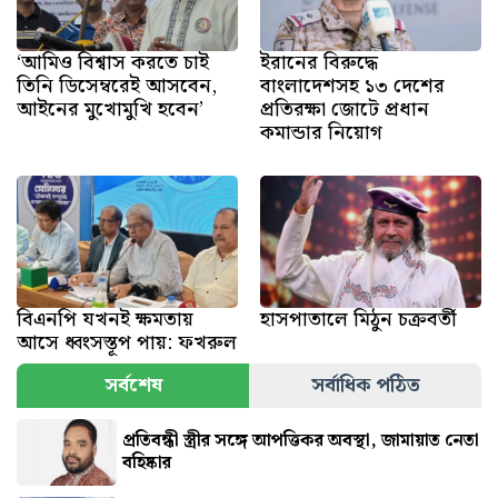
‘আমিও বিশ্বাস করতে চাই
ইরানের বিরুদ্ধে
তিনি ডিসেম্বরেই আসবেন,
বাংলাদেশসহ ১৩ দেশের
আইনের মুখোমুখি হবেন’
প্রতিরক্ষা জোটে প্রধান
কমান্ডার নিয়োগ
বিএনপি যখনই ক্ষমতায়
হাসপাতালে মিঠুন চক্রবর্তী
আসে ধ্বংসস্তূপ পায়: ফখরুল
সর্বশেষ
সর্বাধিক পঠিত
প্রতিবন্ধী স্ত্রীর সঙ্গে আপত্তিকর অবস্থা, জামায়াত নেতা
বহিষ্কার