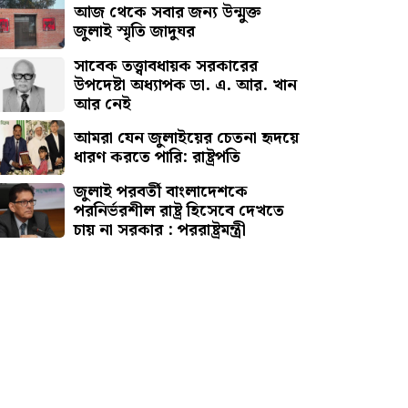
আজ থেকে সবার জন্য উন্মুক্ত
জুলাই স্মৃতি জাদুঘর
সাবেক তত্ত্বাবধায়ক সরকারের
উপদেষ্টা অধ্যাপক ডা. এ. আর. খান
আর নেই
আমরা যেন জুলাইয়ের চেতনা হৃদয়ে
ধারণ করতে পারি: রাষ্ট্রপতি
জুলাই পরবর্তী বাংলাদেশকে
পরনির্ভরশীল রাষ্ট্র হিসেবে দেখতে
চায় না সরকার : পররাষ্ট্রমন্ত্রী