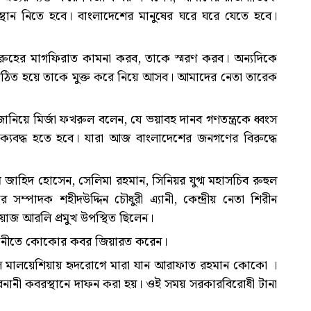
স্থান নিতে হবে। বাংলাদেশের মানুষের ঘরে ঘরে যেতে হবে।
ুহের মাগফিরাত কামনা করব, তাকে স্মরণ করব। অন্যদিকে
 সংগঠিত হয়ে তাকে মুক্ত করে নিয়ে আসব। আমাদের নেতা তারেক
জানিয়ে মির্জা ফখরুল বলেন, যে ভয়াবহ দানব গণতন্ত্রকে ধ্বংস
ঐক্যবদ্ধ হতে হবে। যারা আজ বাংলাদেশের জনগণের বিরুদ্ধে
 জাহিদ হোসেন, সেলিমা রহমান, সিনিয়র যুগ্ম মহাসচিব রুহুল
র সম্পাদক শহীদউদ্দিন চৌধুরী এ্যানী, কেন্দ্রীয় নেতা শিরীন
াজ আরলি প্রমুখ উপস্থিত ছিলেন।
বনানীতে কোকোর কবর জিয়ারত করেন।
য়সে মালয়েশিয়ায় হৃদরোগে মারা যান আরাফাত রহমান কোকো ।
বনানী কবরস্থানে দাফন করা হয়। ওই সময় সরকারবিরোধী টানা