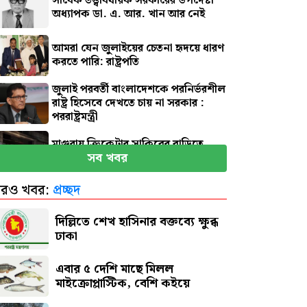
সাবেক তত্ত্বাবধায়ক সরকারের উপদেষ্টা
অধ্যাপক ডা. এ. আর. খান আর নেই
আমরা যেন জুলাইয়ের চেতনা হৃদয়ে ধারণ
করতে পারি: রাষ্ট্রপতি
জুলাই পরবর্তী বাংলাদেশকে পরনির্ভরশীল
রাষ্ট্র হিসেবে দেখতে চায় না সরকার :
পররাষ্ট্রমন্ত্রী
মাগুরায় ক্রিকেটার সাকিবের বাড়িতে
সব খবর
হামলা
রও খবর:
প্রচ্ছদ
নতুন দায়িত্বে প্রতিমন্ত্রী ববি হাজ্জাজ
দিল্লিতে শেখ হাসিনার বক্তব্যে ক্ষুব্ধ
ঢাকা
এবার ৫ দেশি মাছে মিলল
মাইক্রোপ্লাস্টিক, বেশি কইয়ে