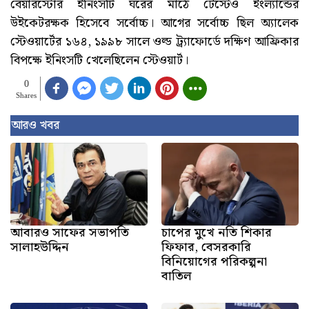
বেয়ারস্টোর ইনিংসটি ঘরের মাঠে টেস্টেও ইংল্যান্ডের
উইকেটরক্ষক হিসেবে সর্বোচ্চ। আগের সর্বোচ্চ ছিল অ্যালেক
স্টেওয়ার্টের ১৬৪, ১৯৯৮ সালে ওল্ড ট্র্যাফোর্ডে দক্ষিণ আফ্রিকার
বিপক্ষে ইনিংসটি খেলেছিলেন স্টেওয়ার্ট।
0
Shares
আরও খবর
আবারও সাফের সভাপতি
চাপের মুখে নতি শিকার
সালাহউদ্দিন
ফিফার, বেসরকারি
বিনিয়োগের পরিকল্পনা
বাতিল