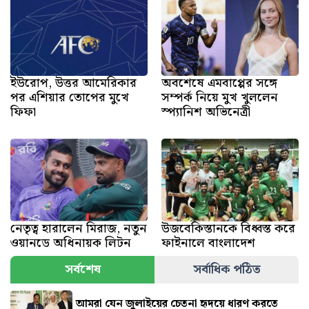
ইউরোপ, উত্তর আমেরিকার
অবশেষে এমবাপ্পের সঙ্গে
পর এশিয়ার তোপের মুখে
সম্পর্ক নিয়ে মুখ খুললেন
ফিফা
স্প্যানিশ অভিনেত্রী
নেতৃত্ব হারালেন মিরাজ, নতুন
উজবেকিস্তানকে বিধ্বস্ত করে
ওয়ানডে অধিনায়ক লিটন
ফাইনালে বাংলাদেশ
সর্বশেষ
সর্বাধিক পঠিত
আমরা যেন জুলাইয়ের চেতনা হৃদয়ে ধারণ করতে