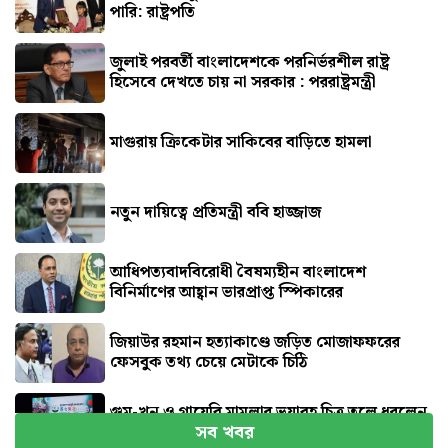
পারি: রাষ্ট্রপতি
জুলাই পরবর্তী বাংলাদেশকে পরনির্ভরশীল রাষ্ট্র
হিসেবে দেখতে চায় না সরকার : পররাষ্ট্রমন্ত্রী
মাগুরায় ক্রিকেটার সাকিবের বাড়িতে হামলা
নতুন দায়িত্বে প্রতিমন্ত্রী ববি হাজ্জাজ
আধিপত্যবাদবিরোধী বৈষম্যহীন বাংলাদেশ
বিনির্মাণের আহ্বান ভারপ্রাপ্ত স্পিকারের
জিয়াউর রহমান হত্যাকাণ্ডে জড়িত মোজাফফরের
ফেসবুক তথ্য চেয়ে মেটাকে চিঠি
গুম-খুন ও গায়েবি মামলার ভয়াবহ চিত্র তুলে ধরলেন
সব খবর
আইনমন্ত্রী