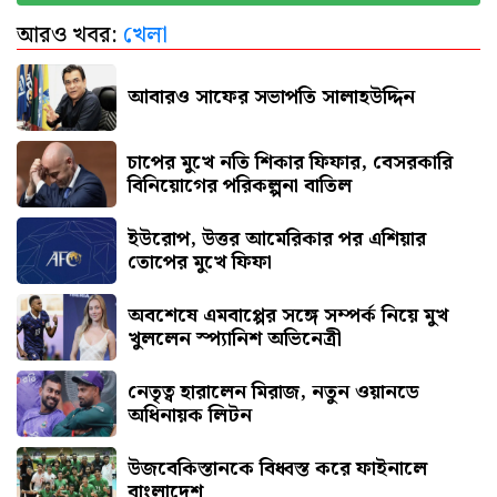
আরও খবর:
খেলা
হঠাৎ রিপাবলিক বাংলা ছাড়লেন ময়ূখ রঞ্জন ঘোষ
আবারও সাফের সভাপতি সালাহউদ্দিন
চাপের মুখে নতি শিকার ফিফার, বেসরকারি
বিনিয়োগের পরিকল্পনা বাতিল
ইউরোপ, উত্তর আমেরিকার পর এশিয়ার
তোপের মুখে ফিফা
অবশেষে এমবাপ্পের সঙ্গে সম্পর্ক নিয়ে মুখ
খুললেন স্প্যানিশ অভিনেত্রী
নেতৃত্ব হারালেন মিরাজ, নতুন ওয়ানডে
অধিনায়ক লিটন
উজবেকিস্তানকে বিধ্বস্ত করে ফাইনালে
বাংলাদেশ