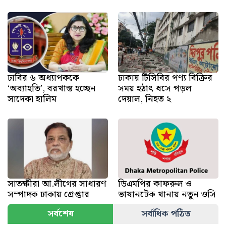
ঢাবির ৬ অধ্যাপককে
ঢাকায় টিসিবির পণ্য বিক্রির
‘অব্যাহতি’, বরখাস্ত হচ্ছেন
সময় হঠাৎ ধসে পড়ল
সাদেকা হালিম
দেয়াল, নিহত ২
সাতক্ষীরা আ.লীগের সাধারণ
ডিএমপির কাফরুল ও
সম্পাদক ঢাকায় গ্রেপ্তার
ভাষানটেক থানায় নতুন ওসি
সর্বশেষ
সর্বাধিক পঠিত