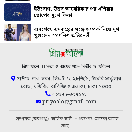
ইউরোপ, উত্তর আমেরিকার পর এশিয়ার
তোপের মুখে ফিফা
অবশেষে এমবাপ্পের সঙ্গে সম্পর্ক নিয়ে মুখ
খুললেন স্প্যানিশ অভিনেত্রী
প্রিয় আলো ।। সত্য ও ন্যায়ের পক্ষে নির্ভীক ও অবিচল
গাউছে-পাক ভবন, লিফট-৬, ২৮জি/১, টয়নবি সার্কুলার
রোড, মতিঝিল বাণিজ্যিক এলাকা, ঢাকা-১০০০
০১৬৭৬-৯১৫১২১
priyoalo@gmail.com
সম্পাদক (ভারপ্রাপ্ত): আসিফ আলী
প্রকাশক: মোস্তফা কামাল
তোহা