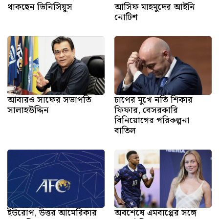
থাকছেন ভিনিসিয়ুস
আসিফ মাহমুদের আইনি
নোটিশ
আবারও সাফের সভাপতি
চাপের মুখে নতি শিকার
সালাহউদ্দিন
ফিফার, বেসরকারি
বিনিয়োগের পরিকল্পনা
বাতিল
ইউরোপ, উত্তর আমেরিকার
অবশেষে এমবাপ্পের সঙ্গে