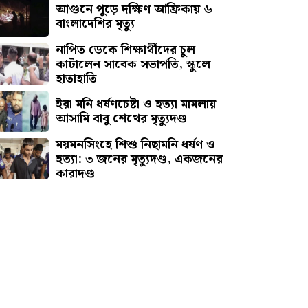
আগুনে পুড়ে দক্ষিণ আফ্রিকায় ৬
বাংলাদেশির মৃত্যু
নাপিত ডেকে শিক্ষার্থীদের চুল
কাটালেন সাবেক সভাপতি, স্কুলে
হাতাহাতি
ইরা মনি ধর্ষণচেষ্টা ও হত্যা মামলায়
আসামি বাবু শেখের মৃত্যুদণ্ড
ময়মনসিংহে শিশু নিছামনি ধর্ষণ ও
হত্যা: ৩ জনের মৃত্যুদণ্ড, একজনের
কারাদণ্ড