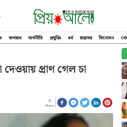
৩
িক
অপরাধ
অর্থনীতি
প্রযুক্তি
ধর্ম
রান্নাঘর
বিনোদন
খে
া দেওয়ায় প্রাণ গেল চা
0
Shares