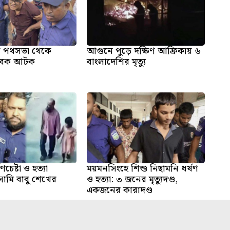
রীর পথসভা থেকে
আগুনে পুড়ে দক্ষিণ আফ্রিকায় ৬
যুবক আটক
বাংলাদেশির মৃত্যু
ণচেষ্টা ও হত্যা
ময়মনসিংহে শিশু নিছামনি ধর্ষণ
ামি বাবু শেখের
ও হত্যা: ৩ জনের মৃত্যুদণ্ড,
একজনের কারাদণ্ড