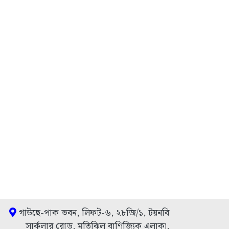
গাউছে-পাক ভবন, লিফট-৬, ২৮জি/১, টয়নবি
সার্কুলার রোড, মতিঝিল বাণিজ্যিক এলাকা,