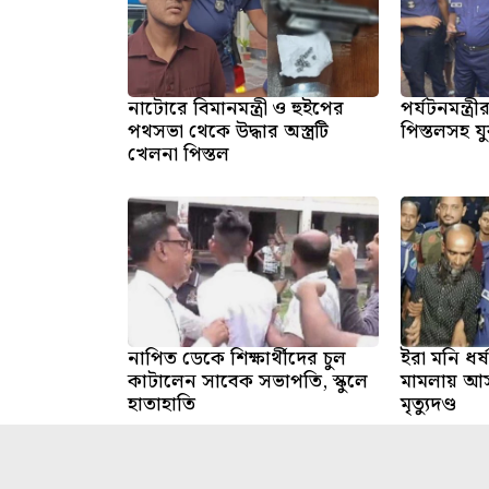
নাটোরে বিমানমন্ত্রী ও হুইপের
পর্যটনমন্ত্
পথসভা থেকে উদ্ধার অস্ত্রটি
পিস্তলসহ 
খেলনা পিস্তল
নাপিত ডেকে শিক্ষার্থীদের চুল
ইরা মনি ধর্ষ
কাটালেন সাবেক সভাপতি, স্কুলে
মামলায় আস
হাতাহাতি
মৃত্যুদণ্ড