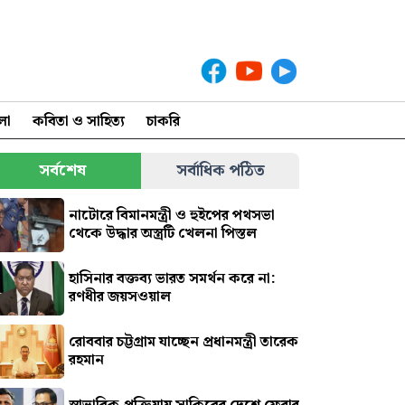
লা
কবিতা ও সাহিত্য
চাকরি
সর্বশেষ
সর্বাধিক পঠিত
নাটোরে বিমানমন্ত্রী ও হুইপের পথসভা
থেকে উদ্ধার অস্ত্রটি খেলনা পিস্তল
হাসিনার বক্তব্য ভারত সমর্থন করে না:
রণধীর জয়সওয়াল
রোববার চট্টগ্রাম যাচ্ছেন প্রধানমন্ত্রী তারেক
রহমান